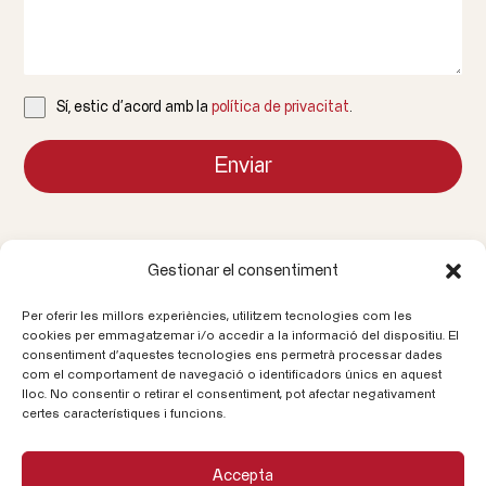
Sí, estic d'acord amb la
política de privacitat
.
Enviar
Gestionar el consentiment
Per oferir les millors experiències, utilitzem tecnologies com les
Truca'ns
cookies per emmagatzemar i/o accedir a la informació del dispositiu. El
consentiment d'aquestes tecnologies ens permetrà processar dades
93 580 20 00
com el comportament de navegació o identificadors únics en aquest
lloc. No consentir o retirar el consentiment, pot afectar negativament
certes característiques i funcions.
Correu electrònic
info@cataloniaceramica.es
Accepta