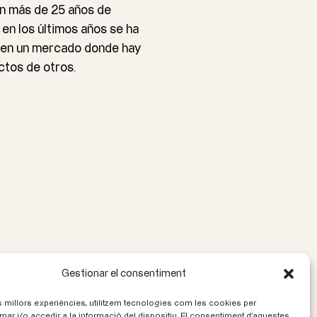
on más de
25
años de
 en los últimos años se ha
n, en un mercado donde hay
ctos de otros.
Gestionar el consentiment
Següent
→
es millors experiències, utilitzem tecnologies com les cookies per
r i/o accedir a la informació del dispositiu. El consentiment d'aquestes