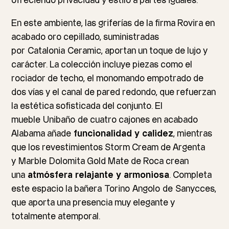
ofreciendo privacidad y estilo a partes iguales.
En este ambiente, las griferías de la firma Rovira en
acabado oro cepillado, suministradas
por
Catalonia
Ceramic
, aportan un toque de lujo y
carácter. La colección incluye piezas como el
rociador de techo, el monomando empotrado de
dos vías y el canal de pared redondo, que refuerzan
la estética sofisticada del conjunto. El
mueble
Unibaño
de cuatro cajones en acabado
Alabama añade
funcionalidad y calidez
, mientras
que los revestimientos Storm Cream de Argenta
y
Marble
Dolomita Gold Mate de Roca crean
una
atmósfera relajante y armoniosa
. Completa
este espacio la bañera
Torino
Angolo
de
Sanycces
,
que aporta una presencia muy elegante y
totalmente atemporal.