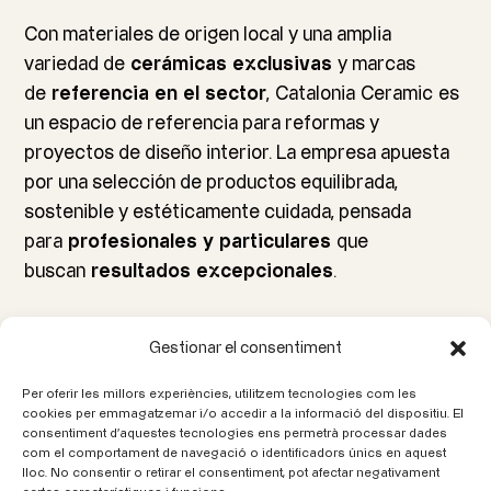
Con materiales de origen local y una amplia
variedad de
cerámicas exclusivas
y marcas
de
referencia en el sector
,
Catalonia
Ceramic
es
un espacio de referencia para reformas y
proyectos de diseño interior. La empresa apuesta
por una selección de productos equilibrada,
sostenible y estéticamente cuidada, pensada
para
profesionales y particulares
que
buscan
resultados excepcionales
.
←
Anterior
Següent
→
Gestionar el consentiment
Per oferir les millors experiències, utilitzem tecnologies com les
Llámenos
cookies per emmagatzemar i/o accedir a la informació del dispositiu. El
consentiment d'aquestes tecnologies ens permetrà processar dades
93 580 20 00
com el comportament de navegació o identificadors únics en aquest
lloc. No consentir o retirar el consentiment, pot afectar negativament