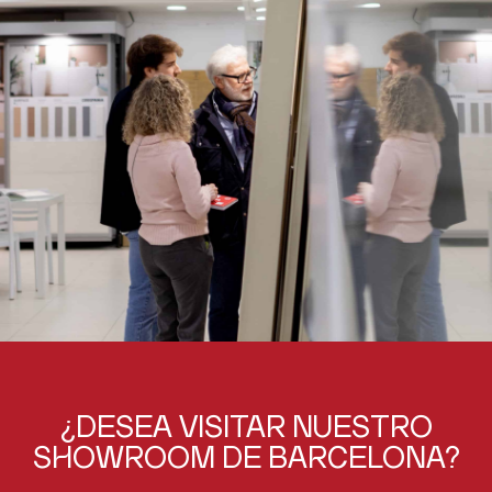
¿DESEA
VISITAR
NUESTRO
SHOWROOM
DE
BARCELONA?