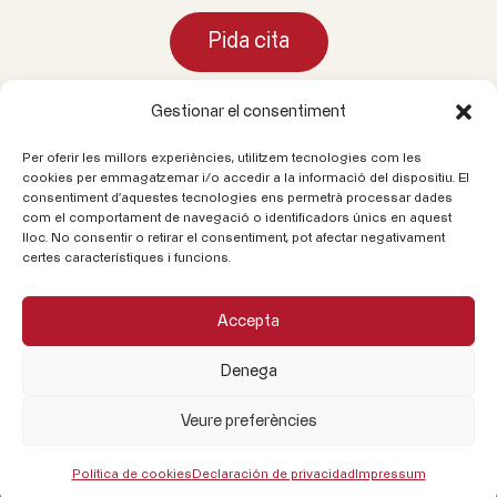
Pida cita
Gestionar el consentiment
Per oferir les millors experiències, utilitzem tecnologies com les
Llámenos
cookies per emmagatzemar i/o accedir a la informació del dispositiu. El
consentiment d'aquestes tecnologies ens permetrà processar dades
93 580 20 00
com el comportament de navegació o identificadors únics en aquest
lloc. No consentir o retirar el consentiment, pot afectar negativament
certes característiques i funcions.
Correo electrónico
info@cataloniaceramica.es
Accepta
Síganos
Denega
Veure preferències
2026©
Aviso Legal
.
Política de Cookies
.
Política de
Política de cookies
Declaración de privacidad
Impressum
privacidad.
Canal Ético.