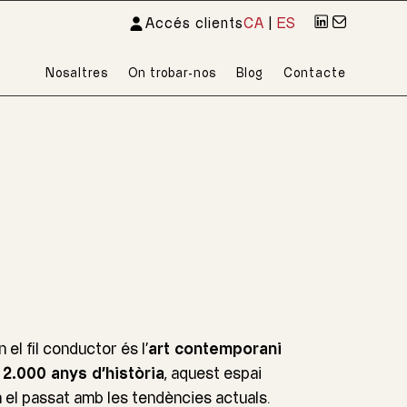
Accés clients
CA
|
ES
Nosaltres
On trobar-nos
Blog
Contacte
on el fil conductor és l’
art contemporani
e
2.000 anys d’història
, aquest espai
 el passat amb les tendències actuals.