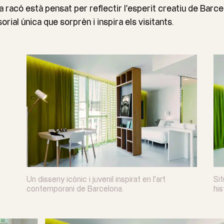
 racó està pensat per reflectir l’esperit creatiu de Barcel
orial única que sorprèn i inspira els visitants.
Un disseny icònic i juvenil inspirat en l’art
Si
contemporani de Barcelona.
his