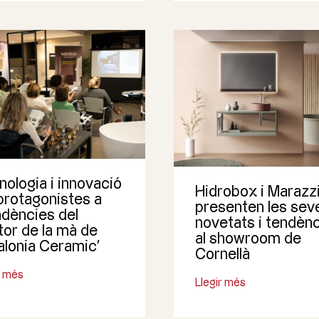
ologia i innovació
Hidrobox i Marazz
protagonistes a
presenten les sev
ndències del
novetats i tendèn
tor de la mà de
al showroom de
alonia Ceramic’
Cornellà
r més
Llegir més