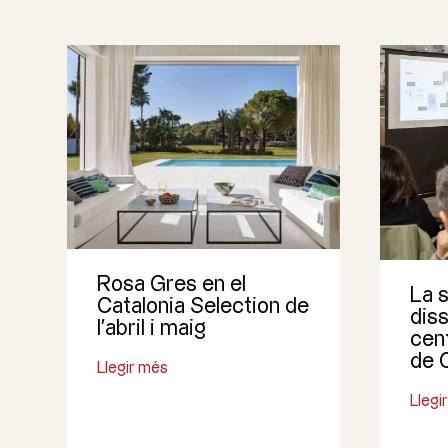
Rosa Gres en el
La s
Catalonia Selection de
dis
l’abril i maig
cent
de 
Llegir més
Llegi