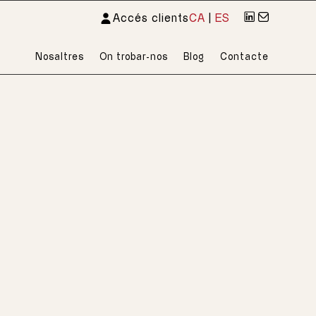
Accés clients
CA
|
ES
Nosaltres
On trobar-nos
Blog
Contacte