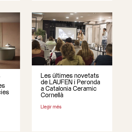
Les últimes novetats
i
de LAUFEN i Peronda
es
a Catalonia Ceramic
cies
Cornellà
Llegir més