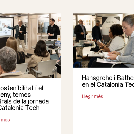
Hansgrohe i Bath
en el Catalonia Te
ostenibilitat i el
seny, temes
Llegir més
rals de la jornada
Catalonia Tech
r més